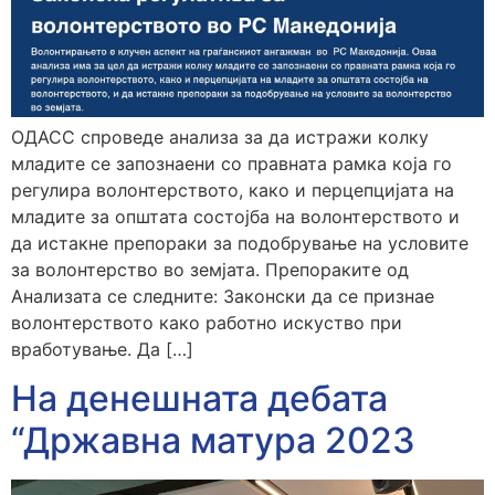
ОДАСС спроведе анализа за да истражи колку
младите се запознаени со правната рамка која го
регулира волонтерството, како и перцепцијата на
младите за општата состојба на волонтерството и
да истакне препораки за подобрување на условите
за волонтерство во земјата. Препораките од
Анализата се следните: Законски да се признае
волонтерството како работно искуство при
вработување. Да […]
На денешната дебата
“Државна матура 2023