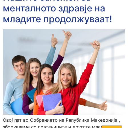
менталното здравје на
младите продолжуваат!
Овој пат во Собранието на Република Македонија ,
зборувавме со пратениците и другите младински