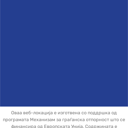
Оваа веб-локација е изготвена со поддршка од
програмата Механизам за граѓанска отпорност што се
финансира од Европската Унија. Содржината е