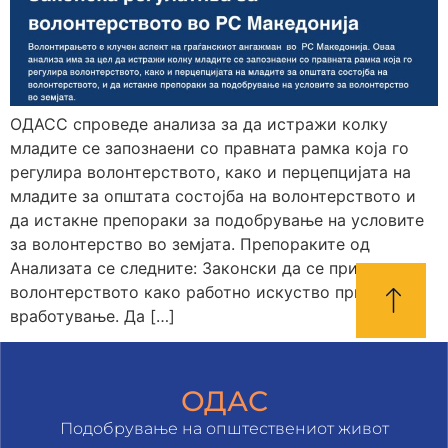
ОДАСС спроведе анализа за да истражи колку
младите се запознаени со правната рамка која го
регулира волонтерството, како и перцепцијата на
младите за општата состојба на волонтерството и
да истакне препораки за подобрување на условите
за волонтерство во земјата. Препораките од
Анализата се следните: Законски да се признае
волонтерството како работно искуство при
вработување. Да […]
ОДАС
Подобрување на општествениот живот