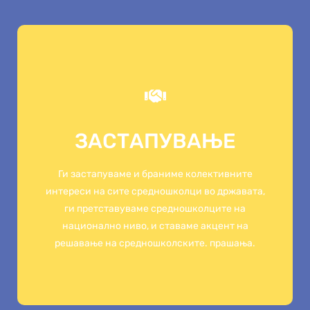
ЗАСТАПУВАЊЕ
ЗАСТАПУВАЊЕ
Ги застапуваме и браниме колективните
интереси на сите средношколци во државата,
Ги застапуваме и браниме колективните
ги претставуваме средношколците на
интереси на сите средношколци во државата,
национално ниво, и ставаме акцент на
решавање на средношколските. прашања.
ги претставуваме средношколците на
национално ниво, и ставаме акцент на
решавање на средношколските. прашања.