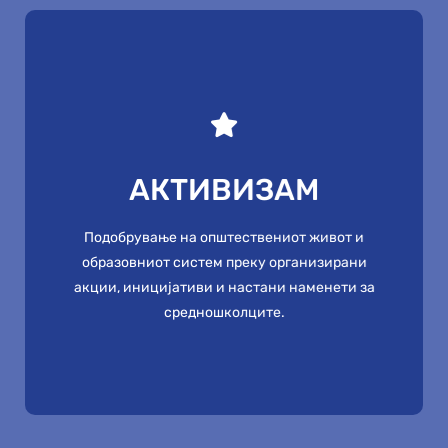
АКТИВИЗАМ
АКТИВИЗАМ
Подобрување на општествениот живот и
образовниот систем преку организирани
Подобрување на општествениот живот и
акции, иницијативи и настани наменети за
образовниот систем преку организирани
средношколците.
акции, иницијативи и настани наменети за
средношколците.