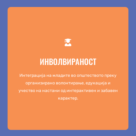
ИНВОЛВИРАНОСТ
ИНВОЛВИРАНОСТ
Интеграција на младите во општеството преку
организирано волонтирање, едукација и
Интеграција на младите во општеството преку
учество на настани од интерактивен и
организирано волонтирање, едукација и
забавен карактер.
учество на настани од интерактивен и забавен
карактер.