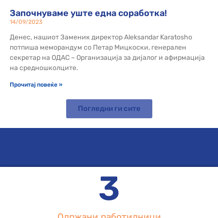
Започнуваме уште една соработка!
14/09/2023
Денес, нашиот Заменик директор Aleksandar Karatosho
потпиша меморандум со Петар Мицкоски, генерален
секретар на ОДАС – Организација за дијалог и афирмација
на средношколците.
Прочитај повеќе »
Погледни ги сите
3
Одржани работилници