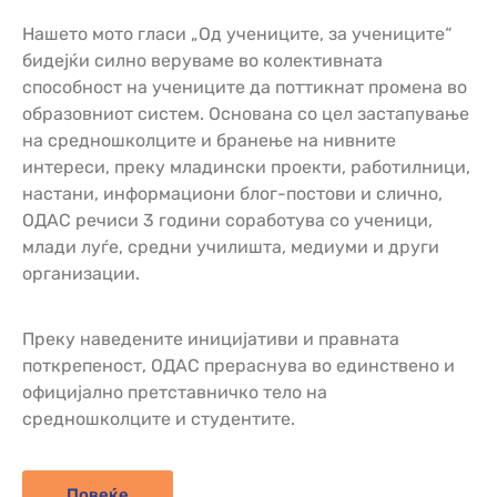
Нашето мото гласи „Од учениците, за учениците“
бидејќи силно веруваме во колективната
способност на учениците да поттикнат промена во
образовниот систем. Основана со цел застапување
на средношколците и бранење на нивните
интереси, преку младински проекти, работилници,
настани, информациони блог-постови и слично,
ОДАС речиси 3 години соработува со ученици,
млади луѓе, средни училишта, медиуми и други
организации.
Преку наведените иницијативи и правната
поткрепеност, ОДАС прераснува во единствено и
официјално претставничко тело на
средношколците и студентите.
Повеќе