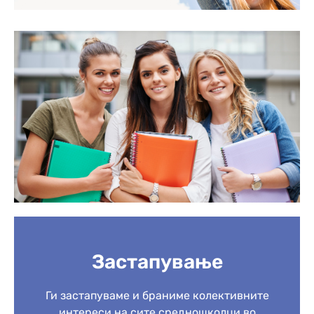
Застапување
Ги застапуваме и браниме колективните
интереси на сите средношколци во