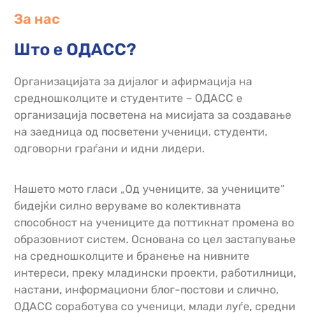
За нас
Што е ОДАСС?
Организацијата за дијалог и афирмација на
средношколците и студентите – ОДАСС е
организација посветена на мисијата за создавање
на заедница од посветени ученици, студенти,
одговорни граѓани и идни лидери.
Нашето мото гласи „Од учениците, за учениците“
бидејќи силно веруваме во колективната
способност на учениците да поттикнат промена во
образовниот систем. Основана со цел застапување
на средношколците и бранење на нивните
интереси, преку младински проекти, работилници,
настани, информациони блог-постови и слично,
ОДАСС соработува со ученици, млади луѓе, средни