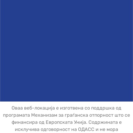
Оваа веб-локација е изготвена со поддршка од
програмата Механизам за граѓанска отпорност што се
финансира од Европската Унија. Содржината е
исклучива одговорност на ОДАСС и не мора