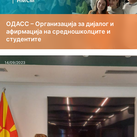
ОДАСС – Организација за дијалог и
афирмација на средношколците и
студентите
14/09/2023