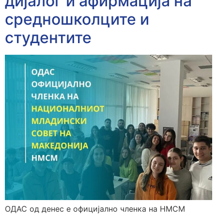
дијалог и афирмација на
средношколците и
студентите
ОДАС од денес е официјално членка на НМСМ