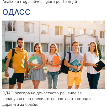
Analizë e rregullativës ligjore për të rinjtë
ОДАСС
ОДАС реагира на донесеното решение за
справување со прекинот на наставата поради
дојавите за бомби.