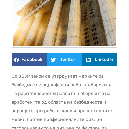
Facebook
Twitter
LinkedIn
Со ЗБЗР закон се утврдуваат мерките за
безбедност и здравје при рaбота, обврските
на работодавачот и правата и обврските на
вработените од областа на безбедноста и
здравјето при работа, како и превентивните
мерки против професионалните ризици,
отстранувањето на ризичните фактори за