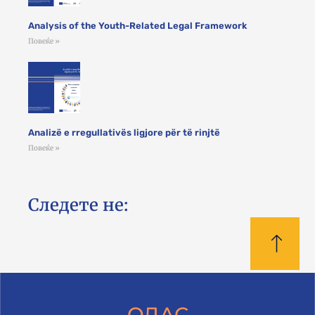
Analysis of the Youth-Related Legal Framework
Повеќе »
Analizë e rregullativës ligjore për të rinjtë
Повеќе »
Следете не:
ОДАС