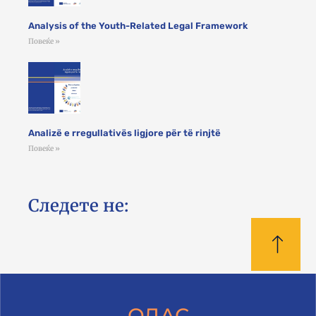
Analysis of the Youth-Related Legal Framework
Повеќе »
Analizë e rregullativës ligjore për të rinjtë
Повеќе »
Следете не:
ОДАС