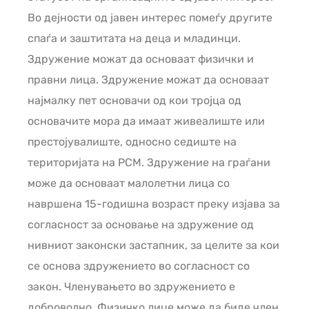
Во дејности од јавен интерес помеѓу другите
спаѓа и заштитата на деца и младинци.
Здружение можат да основаат физички и
правни лица. Здружение можат да основаат
најмалку пет основачи од кои тројца од
основачите мора да имаат живеалиште или
престојувалиште, односно седиште на
територијата на РСМ. Здружение на граѓани
може да основаат малолетни лица со
навршена 15-годишна возраст преку изјава за
согласност за основање на здружение од
нивниот законски застапник, за целите за кои
се основа здружението во согласност со
закон. Членувањето во здружението е
доброволно. Физичко лице може да биде член