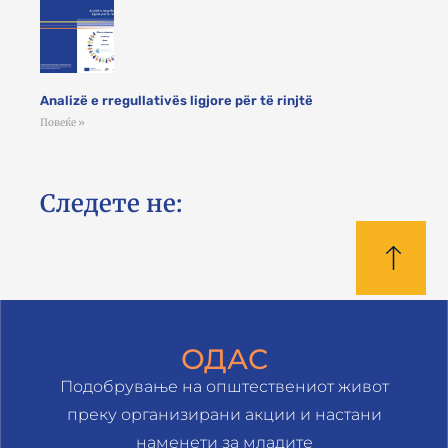
Analizë e rregullativës ligjore për të rinjtë
Повеќе »
Следете не:
ОДАС
Подобрување на општествениот живот
преку организирани акции и настани
наменети за младите