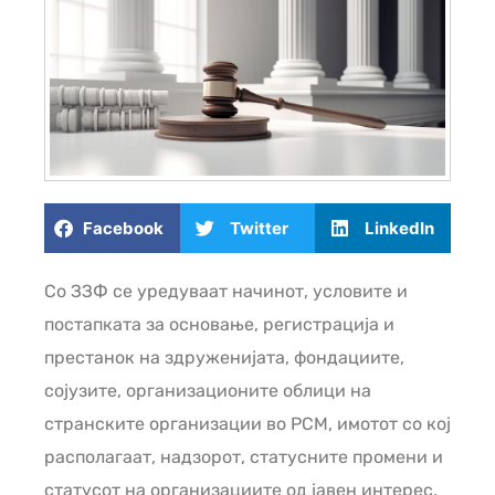
Facebook
Twitter
LinkedIn
Со ЗЗФ се уредуваат начинот, условите и
постапката за основање, регистрација и
престанок на здруженијата, фондациите,
сојузите, организационите облици на
странските организации во РСМ, имотот со кој
располагаат, надзорот, статусните промени и
статусот на организациите од јавен интерес.