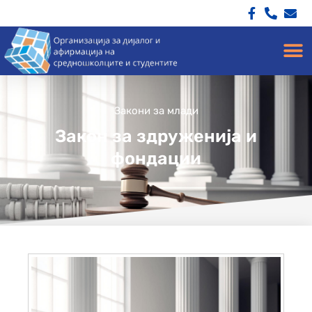
Закони за млади
Закон за здруженија и
фондации