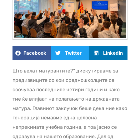
Facebook
Twitter
LinkedIn
Што велат матурантите?” дискутиравме за
предизвиците со кои средношколците се
соочуваа последниве четири години и како
тие ќе влијаат на полагањето на државната
матура. Главниот заклучок беше дека ние како
генерација немавме една целосна
непрекината учебна година, а тоа јасно се
одразува на нашето образование. Дел од