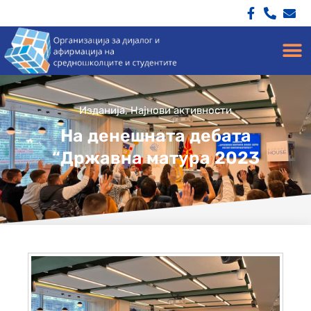
Изданија
,
Најнови активности
На денешната дебата
“Државна матура 2023