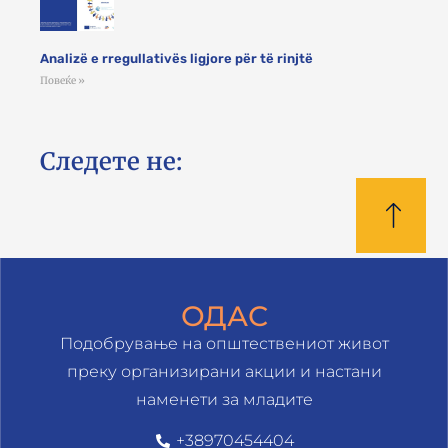
Analizë e rregullativës ligjore për të rinjtë
Повеќе »
Следете не:
ОДАС
Подобрување на општествениот живот
преку организирани акции и настани
наменети за младите
+38970454404