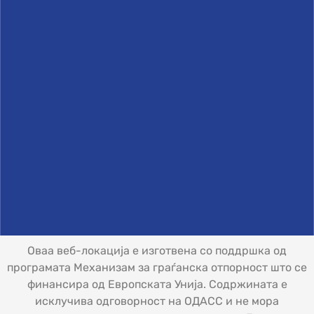
Оваа веб-локација е изготвена со поддршка од
програмата Механизам за граѓанска отпорност што се
финансира од Европската Унија. Содржината е
исклучива одговорност на ОДАСС и не мора