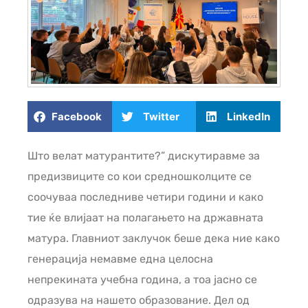
Facebook
Twitter
LinkedIn
Што велат матурантите?” дискутиравме за
предизвиците со кои средношколците се
соочуваа последниве четири години и како
тие ќе влијаат на полагањето на државната
матура. Главниот заклучок беше дека ние како
генерација немавме една целосна
непрекината учебна година, а тоа јасно се
одразува на нашето образование. Дел од