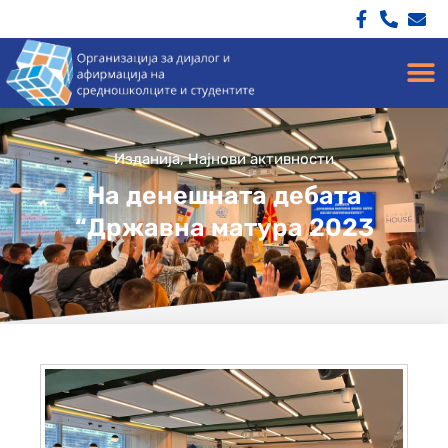
Изданија
,
Најнови активности
На денешната дебата
“Државна матура 2023