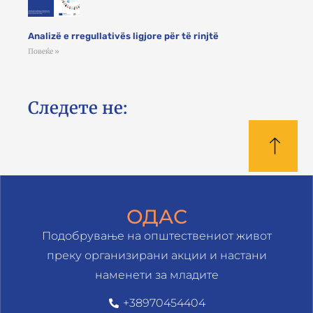
Analizë e rregullativës ligjore për të rinjtë
Повеќе »
Следете не:
ОДАС
Подобрување на општествениот живот
преку организирани акции и настани
наменети за младите
+38970454404