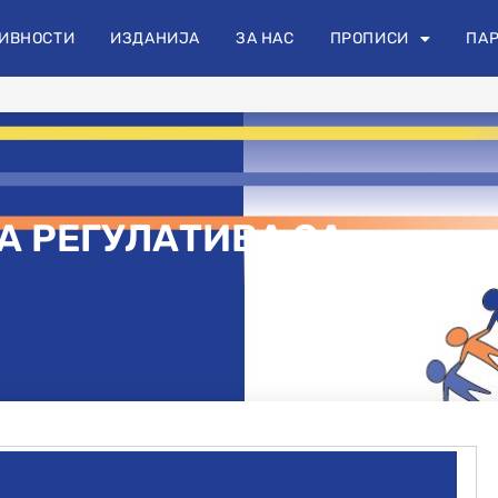
+389 70 454 404
info@odas.mk
oda
ИВНОСТИ
ИЗДАНИЈА
ЗА НАС
ПРОПИСИ
ПАР
А РЕГУЛАТИВА ЗА