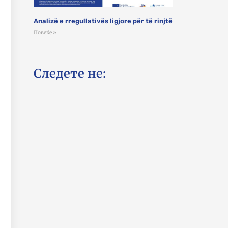
Analizë e rregullativës ligjore për të rinjtë
Повеќе »
Следете не: