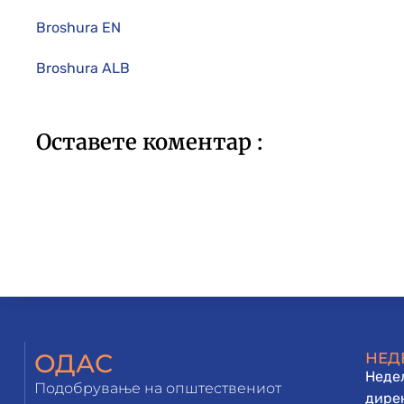
Broshura EN
Broshura ALB
Оставете коментар :
ОДАС
НЕД
Недел
Подобрување на општествениот
дирек