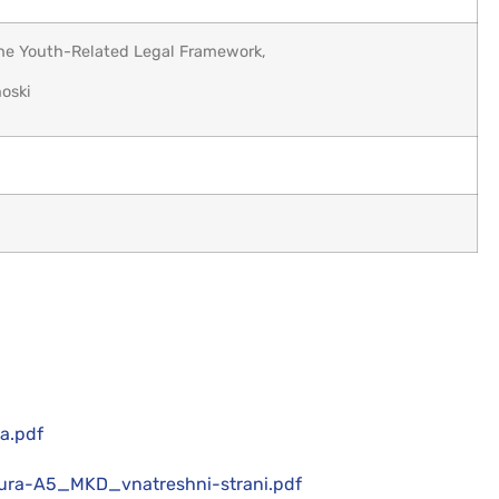
 the Youth-Related Legal Framework,
oski
a.pdf
ura-A5_MKD_vnatreshni-strani.pdf