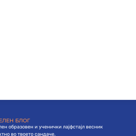
ЕЛЕН БЛОГ
ен образовен и ученички лајфстајл весник
тно во твоето сандаче.