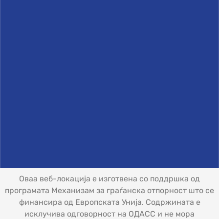
Оваа веб-локација е изготвена со поддршка од
програмата Механизам за граѓанска отпорност што се
финансира од Европската Унија. Содржината е
исклучива одговорност на ОДАСС и не мора