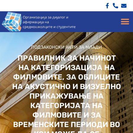
ПОДЗАКОНСКИ АКТИ ЗА МЛАДИ
ПРАВИЛНИК ЗА НАЧИНОТ
НА КАТЕГОРИЗАЦИЈА НА
ФИЛМОВИТЕ, ЗА ОБЛИЦИТЕ
НА АКУСТИЧНО И ВИЗУЕЛНО
ПРИКАЖУВАЊЕ НА
КАТЕГОРИЈАТА НА
ФИЛМОВИТЕ И ЗА
ВРЕМЕНСКИТЕ ПЕРИОДИ ВО