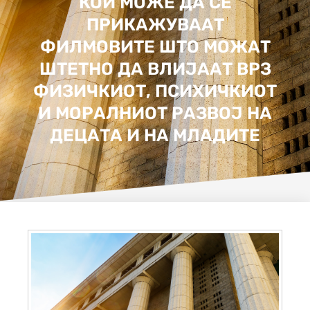
КОИ МОЖЕ ДА СЕ
ПРИКАЖУВААТ
ФИЛМОВИТЕ ШТО МОЖАТ
ШТЕТНО ДА ВЛИЈААТ ВРЗ
ФИЗИЧКИОТ, ПСИХИЧКИОТ
И МОРАЛНИОТ РАЗВОЈ НА
ДЕЦАТА И НА МЛАДИТЕ