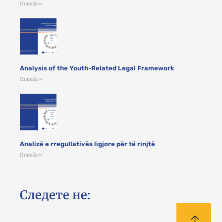
Повеќе »
Analysis of the Youth-Related Legal Framework
Повеќе »
Analizë e rregullativës ligjore për të rinjtë
Повеќе »
Следете не: