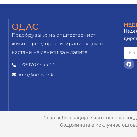
ОДАС
НЕД
Недел
Подобрување на општествениот
дирек
живот преку организирани акции и
настани наменети за младите
+38970454404
info@odas.mk
Оваа веб-локација е изготвена со под
Содржината е исклучива одгово