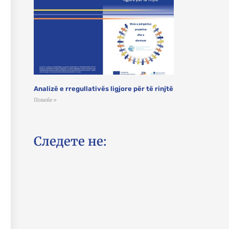
Analizë e rregullativës ligjore për të rinjtë
Повеќе »
Следете не: