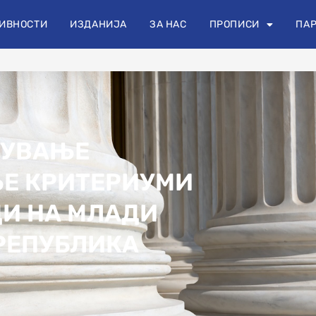
+389 70 454 404
info@odas.mk
oda
ИВНОСТИ
ИЗДАНИЈА
ЗА НАС
ПРОПИСИ
ПАР
ЛУВАЊЕ
ЊЕ КРИТЕРИУМИ
И НА МЛАДИ
РЕПУБЛИКА