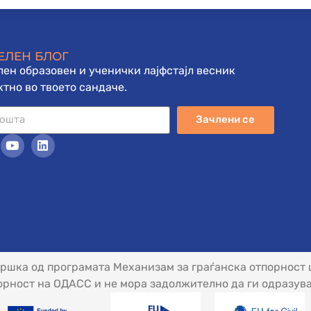
ЕЛЕН БЛОГ
ен образовен и ученички лајфстајл весник
тно во твоето сандаче.
Зачлени се
дршка од програмата Механизам за граѓанска отпорност 
рност на ОДАСС и не мора задолжително да ги одразува 