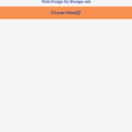
Web Design by iDesign.mk
Стани Член