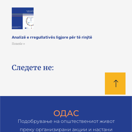
Analizë e rregullativës ligjore për të rinjtë
Повеќе »
Следете не:
ОДАС
Подобрување на општествениот живот
преку организирани акции и настани