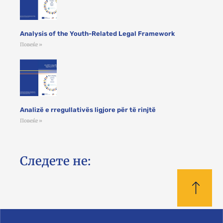
Analysis of the Youth-Related Legal Framework
Повеќе »
Analizë e rregullativës ligjore për të rinjtë
Повеќе »
Следете не: