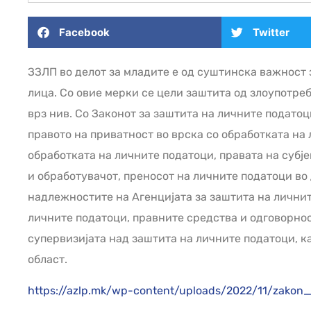
Facebook
Twitter
ЗЗЛП во делот за младите е од суштинска важност 
лица. Со овие мерки се цели заштита од злоупотре
врз нив. Со Законот за заштита на личните подато
правото на приватност во врска со обработката на
обработката на личните податоци, правата на субј
и обработувачот, преносот на личните податоци во
надлежностите на Агенцијата за заштита на личнит
личните податоци, правните средства и одговорно
супервизијата над заштита на личните податоци, к
област.
https://azlp.mk/wp-content/uploads/2022/11/zakon_