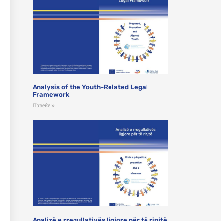
Analysis of the Youth-Related Legal
Framework
Повеќе »
Analizë e rregullativës ligjore për të rinjtë