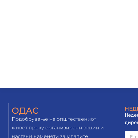
ОДАС
НЕД
Недел
Подобрување на општествениот
дирек
живот преку организирани акции и
настани наменети за младите