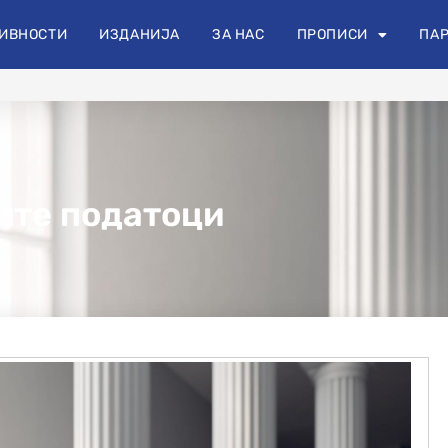
+389 70 454 404
info@odas.mk
oda
ИВНОСТИ
ИЗДАНИЈА
ЗА НАС
ПРОПИСИ
ПАР
ите податоци