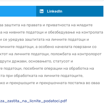
LinkedIn
за заштита на правата и приватноста на младите
ба на нивните податоци и обезбедување на контролата
ци се уредува заштитата на личните податоци и
 личните податоци, а особено начелата поврзани со
ектот на личните податоци, положбата на контролорот
 други држави, основањето, статусот и
е податоци, посебните операции на обработка на
ста при обработката на личните податоците,
ако и прекршоците и прекршочната постапка во оваа
za_zastita_na_licnite_podatoci.pdf