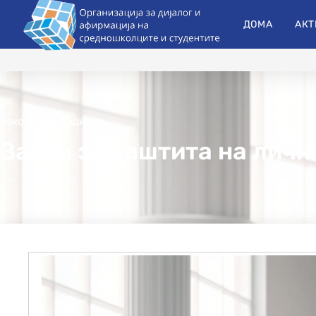
ДОМА
АКТ
Закони за млади
Закон за заштита на личн