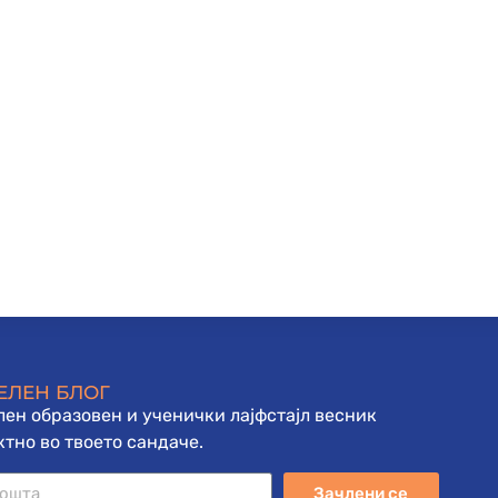
ЕЛЕН БЛОГ
ен образовен и ученички лајфстајл весник
тно во твоето сандаче.
Зачлени се