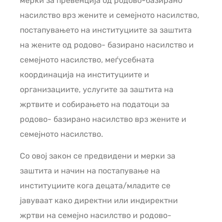
мерки за превенција од родово-базирано
насилство врз жените и семејното насилство,
постапувањето на институциите за заштита
на жените од родово- базирано насилство и
семејното насилство, меѓусебната
координација на институциите и
организациите, услугите за заштита на
жртвите и собирањето на податоци за
родово- базирано насилство врз жените и
семејното насилство.
Со овој закон се предвидени и мерки за
заштита и начин на постапување на
институциите кога децата/младите се
јавуваат како директни или индиректни
жртви на семејно насилство и родово-