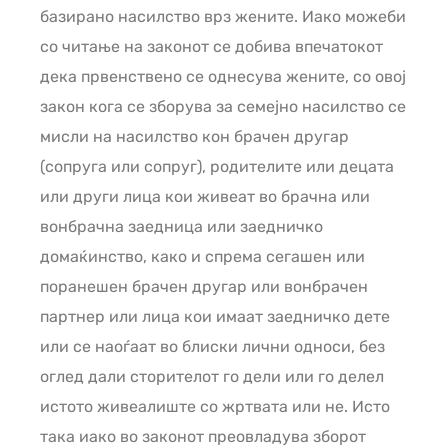
базирано насилство врз жените. Иако можеби
со читање на законот се добива впечатокот
дека првенствено се однесува жените, со овој
закон кога се зборува за семејно насилство се
мисли на насилство кон брачен другар
(сопруга или сопруг), родителите или децата
или други лица кои живеат во брачна или
вонбрачна заедница или заедничко
домаќинство, како и спрема сегашен или
поранешен брачен другар или вонбрачен
партнер или лица кои имаат заедничко дете
или се наоѓаат во блиски лични односи, без
оглед дали сторителот го дели или го делел
истото живеалиште со жртвата или не. Исто
така иако во законот преовладува зборот