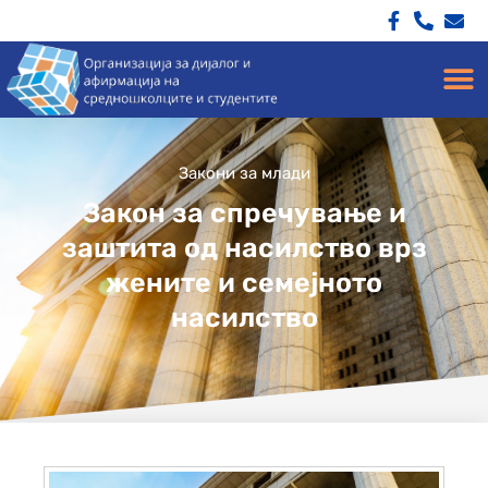
Закони за млади
Закон за спречување и
заштита од насилство врз
жените и семејното
насилство