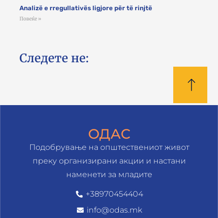
Analizë e rregullativës ligjore për të rinjtë
Повеќе »
Следете не:
ОДАС
Подобрување на општествениот живот
преку организирани акции и настани
наменети за младите
+38970454404
info@odas.mk