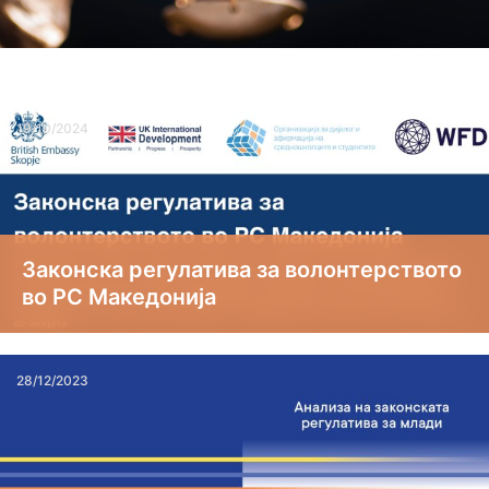
19/10/2024
Законска регулатива за волонтерството
во РС Македонија
28/12/2023